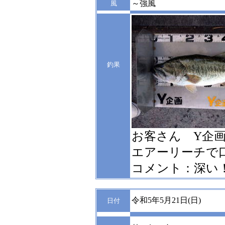
～強風
風
釣果
お客さん Y企画
エアーリーチで口閉
コメント：深い
令和5年5月21日(日)
日付