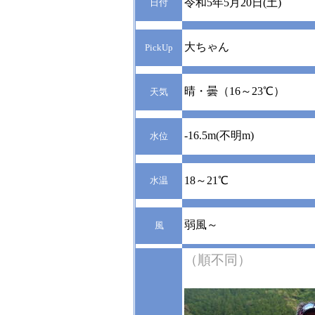
令和5年5月20日(土)
日付
大ちゃん
PickUp
晴・曇（16～23℃）
天気
-16.5m(不明m)
水位
18～21℃
水温
弱風～
風
（順不同）