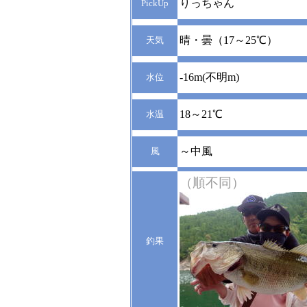
りっちゃん
PickUp
晴・曇（17～25℃）
天気
-16m(不明m)
水位
18～21℃
水温
～中風
風
（順不同）
釣果