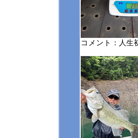
コメント：人生