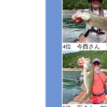
4位 今西さん 74