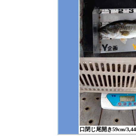
口閉じ尾開き59cm/3,44