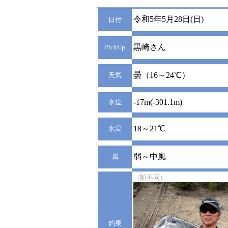
令和5年5月28日(日)
日付
黒崎さん
PickUp
曇（16～24℃）
天気
-17m(-301.1m)
水位
18～21℃
水温
弱～中風
風
（順不同）
釣果