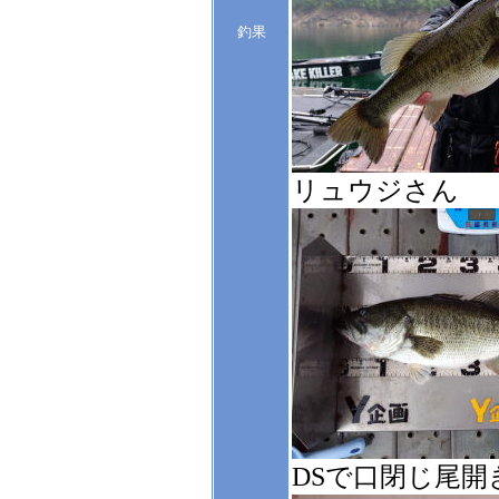
釣果
リュウジさん
DSで口閉じ尾開き54