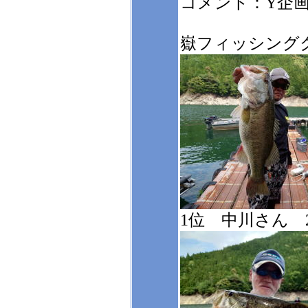
コメント：Y企画
嶽フィッシング
1位 中川さん 2,6