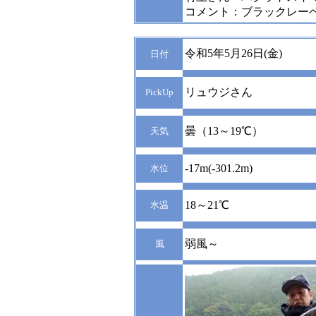
コメント：ブラックレー
令和5年5月26日(金)
日付
リュウジさん
PickUp
曇（13～19℃）
天気
-17m(-301.2m)
水位
18～21℃
水温
弱風～
風