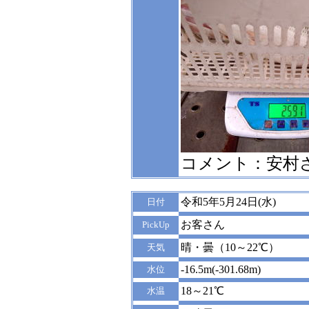
コメント：安村
令和5年5月24日(水)
日付
お客さん
PickUp
晴・曇（10～22℃）
天気
-16.5m(-301.68m)
水位
18～21℃
水温