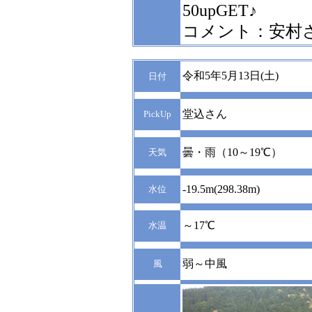
50upGET♪
コメント：安村
令和5年5月13日(土)
日付
堂込さん
PickUp
曇・雨（10～19℃）
天気
-19.5m(298.38m)
水位
～17℃
水温
弱～中風
風