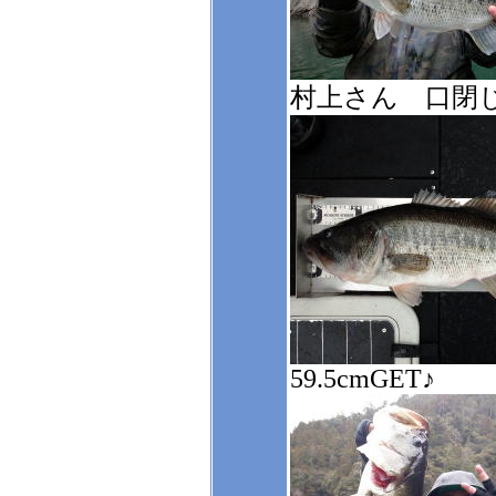
村上さん 口閉
59.5cmGET♪