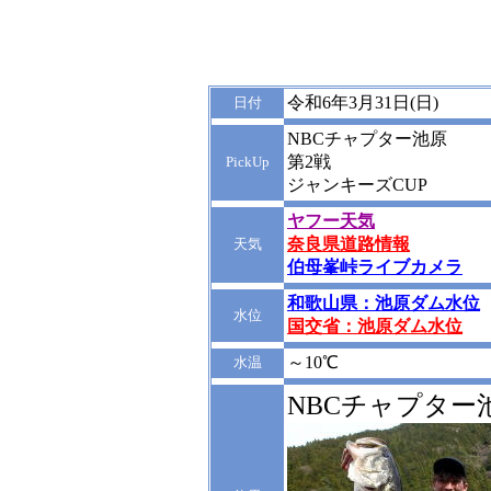
令和6年3月31日(日)
日付
NBCチャプター池原
第2戦
PickUp
ジャンキーズCUP
ヤフー天気
奈良県道路情報
天気
伯母峯峠ライブカメラ
和歌山県：池原ダム水位
水位
国交省：池原ダム水位
～10℃
水温
NBCチャプター