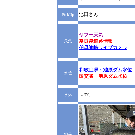
池田さん
PickUp
ヤフー天気
奈良県道路情報
天気
伯母峯峠ライブカメラ
和歌山県：池原ダム水位
水位
国交省：池原ダム水位
～9℃
水温
釣果