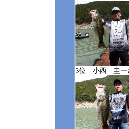
3位 小西 圭一さん