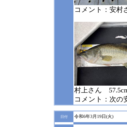
コメント：安村
村上さん 57.5c
コメント：次の
令和6年3月19日(火)
日付