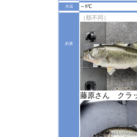
～9℃
水温
（順不同）
釣果
藤原さん クラッシ