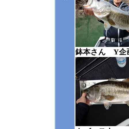
鉢本さん Y企