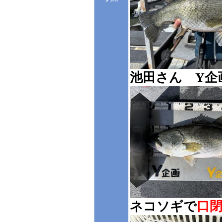
池田さん Y企
ネコソギで
口