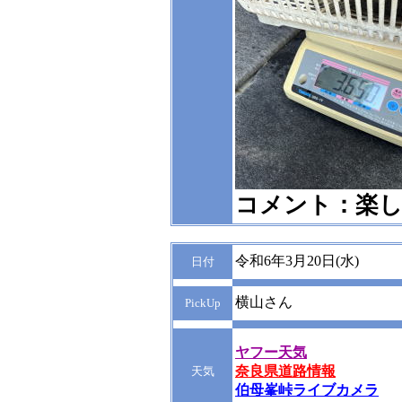
コメント：楽し
令和6年3月20日(水)
日付
横山さん
PickUp
ヤフー天気
奈良県道路情報
天気
伯母峯峠ライブカメラ