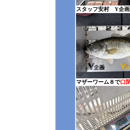
スタッフ安村 Y企画2
マザーワーム８で
口