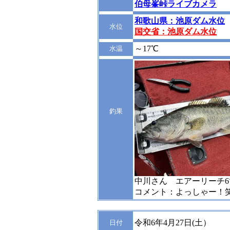
伯母峯峠ライブカメラ
和歌山県：池原ダム水位
水位
国交省：池原ダム水位
～17℃
水温
釣果
中川さん エアーリーチ6で
コメント：よっしゃー！
令和6年4月27日(土）
日付