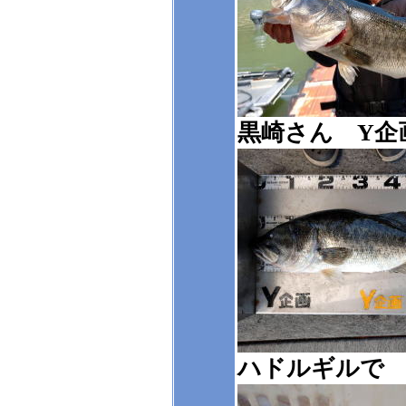
黒崎さん Y企画
ハドルギルで