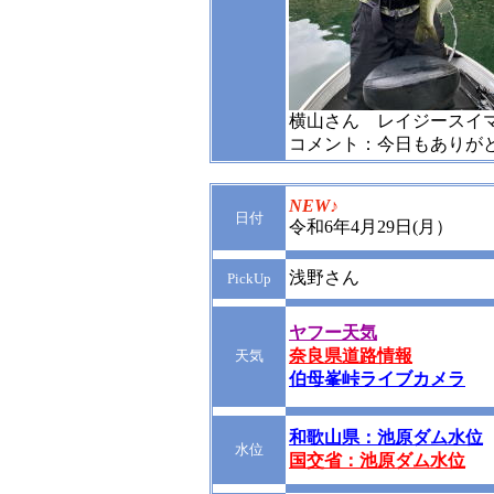
横山さん レイジースイマ
コメント：今日もありがと
NEW♪
日付
令和6年4月29日(月）
浅野さん
PickUp
ヤフー天気
奈良県道路情報
天気
伯母峯峠ライブカメラ
和歌山県：池原ダム水位
水位
国交省：池原ダム水位