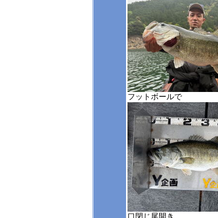
フットボールで
口閉じ尾開き