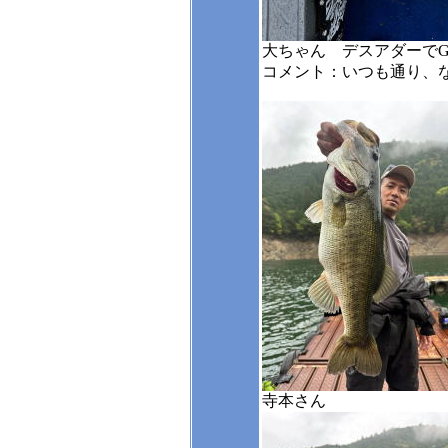
大ちゃん デスアダーでG
コメント：いつも通り、
寺本さん