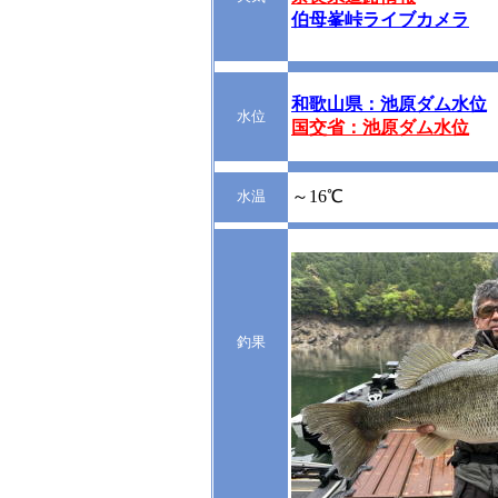
伯母峯峠ライブカメラ
和歌山県：池原ダム水位
水位
国交省：池原ダム水位
～16℃
水温
釣果