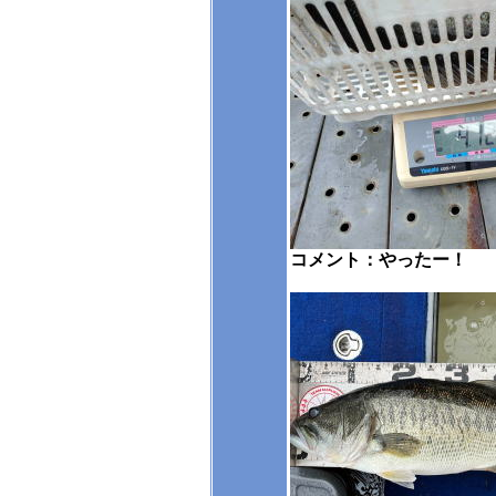
コメント：やったー！