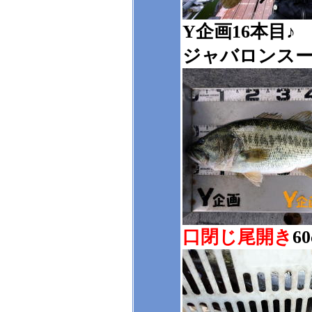
Y企画16本目♪
ジャバロンス
口閉じ尾開き
60