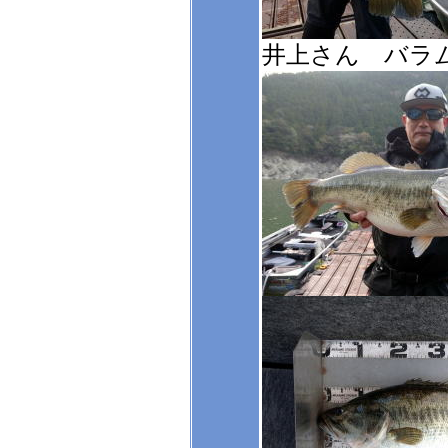
井上さん バラム