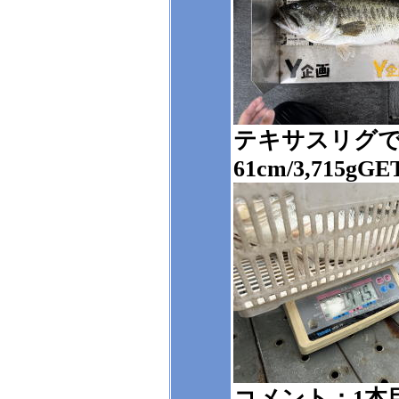
テキサスリグ
61cm/3,715gGE
コメント：1本