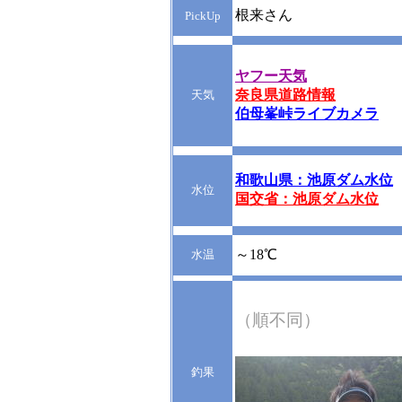
根来さん
PickUp
ヤフー天気
奈良県道路情報
天気
伯母峯峠ライブカメラ
和歌山県：池原ダム水位
水位
国交省：池原ダム水位
～18℃
水温
（順不同）
釣果