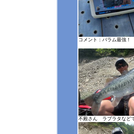
コメント：バラム最強！
不殿さん ラプラタなど