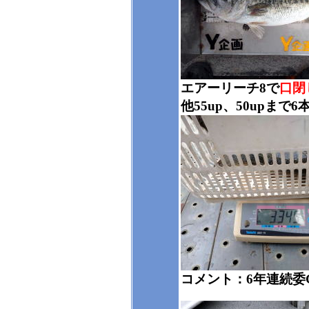
エアーリーチ8で
口閉
他55up、50upまで6
コメント：6年連続委G