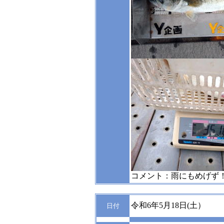
コメント：雨にもめげず
令和6年5月18日(土）
日付