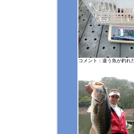
コメント：違う魚が釣れ