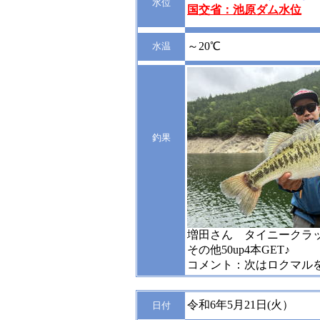
水位
国交省：池原ダム水位
～20℃
水温
釣果
増田さん タイニークラッシ
その他50up4本GET♪
コメント：次はロクマル
令和6年5月21日(火）
日付