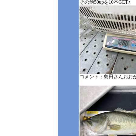
その他50upを10本GET♪
コメント：島田さんおおか