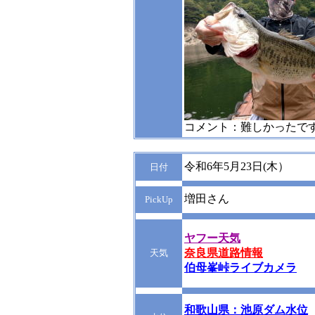
コメント：難しかったで
令和6年5月23日(木）
日付
増田さん
PickUp
ヤフー天気
奈良県道路情報
天気
伯母峯峠ライブカメラ
和歌山県：池原ダム水位