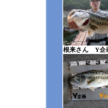
根来さん Y企画