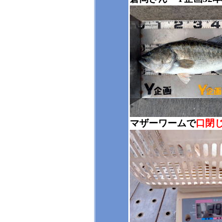
マザーワームで
口閉