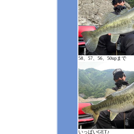
58、57、56、50upまで
いっぱいGET♪