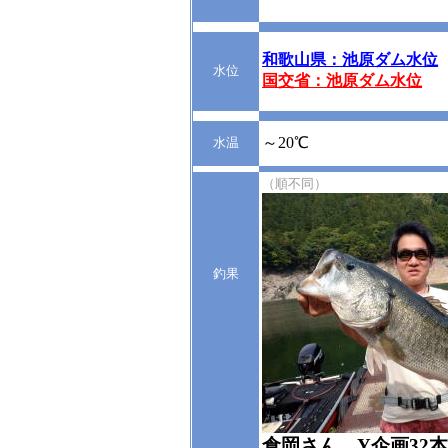
和歌山県：池原ダム水位
水位
国交省：池原ダム水位
～20℃
水温
（順不同）
釣果
倉岡さん Y企画32本