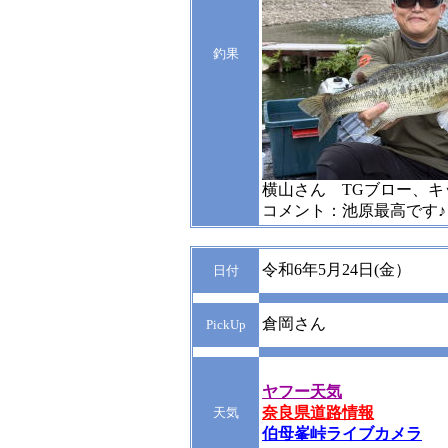
釣果
横山さん TGブロー、キッ
コメント：池原最高です♪
令和6年5月24日(金）
日付
倉岡さん
PickUp
ヤフー天気
奈良県道路情報
天気
伯母峯峠ライブカメラ