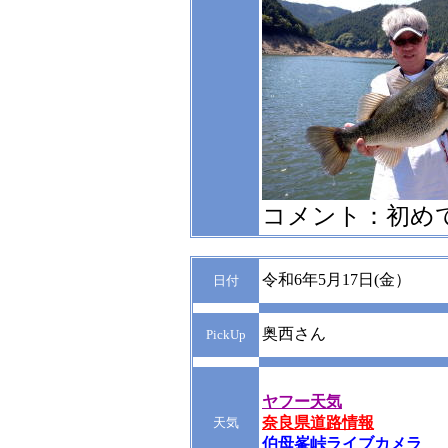
コメント：初め
令和6年5月17日(金）
日付
奥西さん
PickUp
ヤフー天気
奈良県道路情報
天気
伯母峯峠ライブカメラ