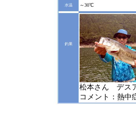
～30℃
水温
釣果
松本さん デスアダ
コメント：熱中