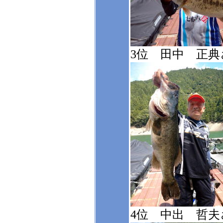
3位 田中 正典さん
4位 中出 哲夫さん