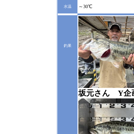
～30℃
水温
釣果
坂元さん Y企画