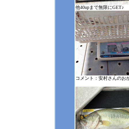
他40upまで無限にGET♪
コメント：安村さんのおか