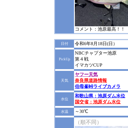
コメント：池原最高！！
令和6年8月18日(日）
日付
NBCチャプター池原
第４戦
PickUp
イマカツCUP
ヤフー天気
奈良県道路情報
天気
伯母峯峠ライブカメラ
和歌山県：池原ダム水位
水位
国交省：池原ダム水位
～30℃
水温
（順不同）