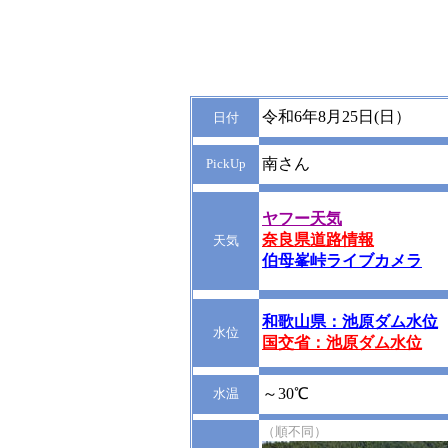
令和6年8月25日(日）
日付
南さん
PickUp
ヤフー天気
奈良県道路情報
天気
伯母峯峠ライブカメラ
和歌山県：池原ダム水位
水位
国交省：池原ダム水位
～30℃
水温
（順不同）