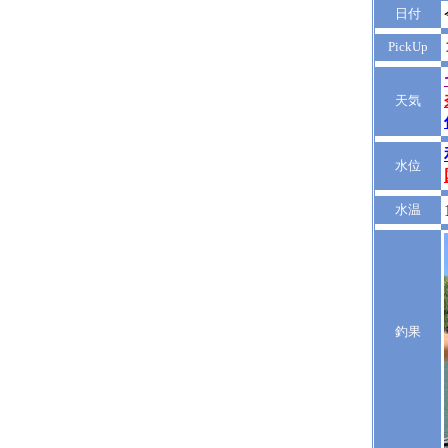
日付
PickUp
天気
水位
水温
釣果