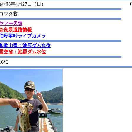
令和6年4月27日（日）
（P
コウタ君
ヤフー天気
奈良県道路情報
伯母峯峠ライブカメラ
和歌山県：池原ダム水位
国交省：池原ダム水位
16℃