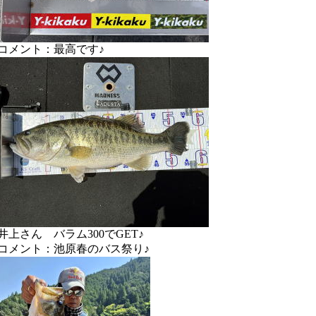
コメント：最高です♪
井上さん バラム300でGET♪
コメント：池原春のバス祭り♪