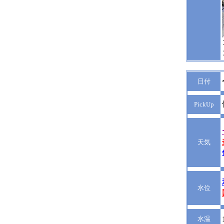
日付
PickUp
天気
水位
水温