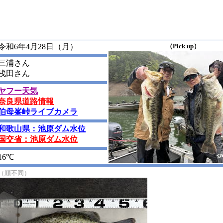
令和6年4月28日（月）
（Pick up）
三浦さん
浅田さん
ヤフー天気
奈良県道路情報
伯母峯峠ライブカメラ
和歌山県：池原ダム水位
国交省：池原ダム水位
16℃
（順不同）