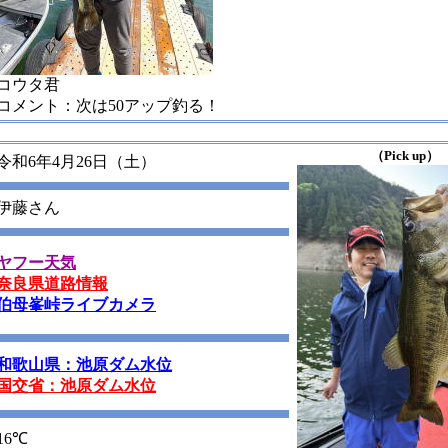
コウタ君
コメント：次は50アップ釣る！
（Pick up）
令和6年4月26日（土）
伊藤さん
ヤフー天気
奈良県道路情報
伯母峯峠ライブカメラ
和歌山県：池原ダム水位
国交省：池原ダム水位
16℃