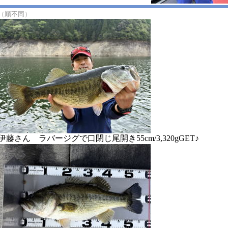
（順不同）
伊藤さん ラバージグで口閉じ尾開き55cm/3,320gGET♪