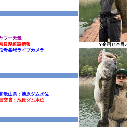
ヤフー天気
奈良県道路情報
Y企画14本目♪
伯母峯峠ライブカメラ
和歌山県：池原ダム水位
国交省：池原ダム水位