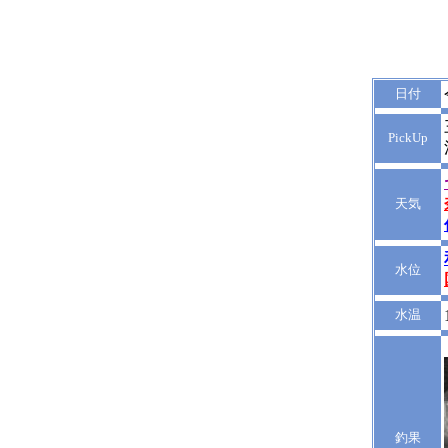
日付
PickUp
天気
水位
水温
釣果