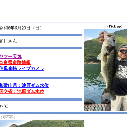
（Pick up）
令和6年6月29日（日）
谷川さん
ヤフー天気
奈良県道路情報
伯母峯峠ライブカメラ
和歌山県：池原ダム水位
国交省：池原ダム水位
27℃
（順不同）