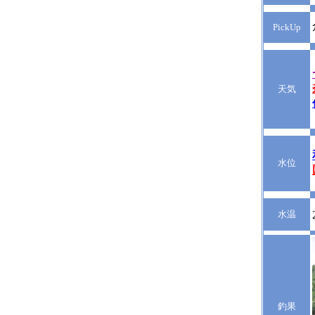
PickUp
天気
水位
水温
釣果