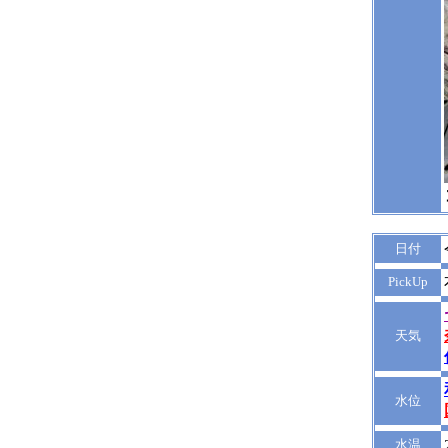
日付
PickUp
天気
水位
水温