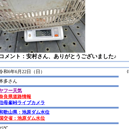
コメント：安村さん、ありがとうございました♪
令和6年6月22日（日）
（P
本多さん
ヤフー天気
奈良県道路情報
伯母峯峠ライブカメラ
和歌山県：池原ダム水位
国交省：池原ダム水位
25℃