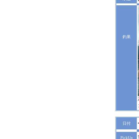
釣果
日付
PickUp