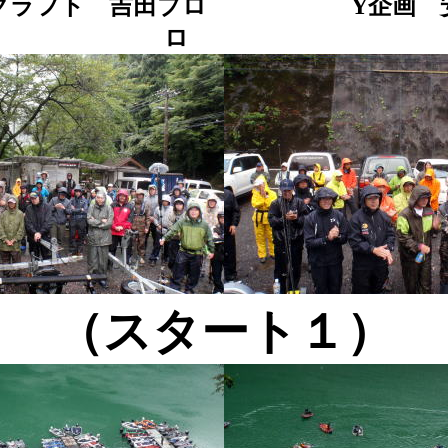
クラフト 吉田プロ Y企画 
ロ
（スタート１）