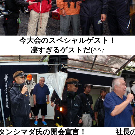
今大会のスペシャルゲスト！
凄すぎるゲストだ(^^♪
タンシマダ氏の開会宣言！ 社長