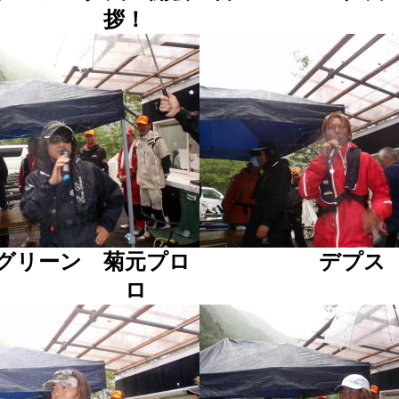
拶！
ーグリーン 菊元プロ デプス 
ロ